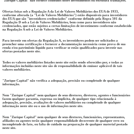
"Zurique Capital" não fornece conselhos sobre investimentos ou estrutura transações.
Ofertas feitas sob a Regulação A da Lei de Valores Mobiliários dos EUA de 1933,
conforme alterada (a "Lei de Valores Mobiliários") estão disponíveis para investidores
dos EUA que são "investidores credenciados" conforme definido pela Regra 501 da
Regulação D sob a Lei de Valores Mobiliários, bem como para investidores não
credenciados, que estão sujeitos a certas limitações de investimento conforme estabelecido
na Regulação A sob a Lei de Valores Mobiliários.
Para investir em ofertas da Regulação A, os investidores podem ser solicitados a
preencher uma certificação e fornecer a documentação necessária como prova de sua
renda e/ou patrimônio líquido para verificar se estão qualificados para investir nas
ofertas postadas neste site.
Todos os valores mobiliários listados neste site estão sendo oferecidos por, e todas as
informações incluídas neste site são de responsabilidade do emissor aplicável de tais
valores mobiliários.
"Zurique Capital" não verifica a adequação, precisão ou completude de qualquer
informação.
Nem "Zurique Capital" nem qualquer de seus diretores, diretores, agentes e funcionários
fazem qualquer garantia, expressa ou implícita, de qualquer tipo relacionada à
adequação, precisão, avaliações de valores mobiliários ou completude de qualquer
informação neste site ou o uso de informações neste site.
Nem "Zurique Capital" nem qualquer de seus diretores, funcionários, representantes,
afiliados ou agentes terão qualquer responsabilidade decorrente de qualquer erro ou
incompletude de fato, ou falta de cuidado na preparação de qualquer material postado
neste site.