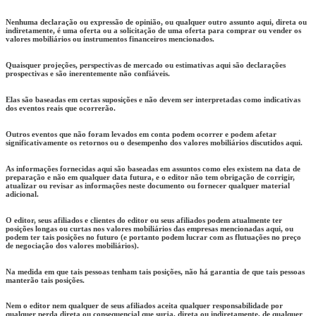
Nenhuma declaração ou expressão de opinião, ou qualquer outro assunto aqui, direta ou
indiretamente, é uma oferta ou a solicitação de uma oferta para comprar ou vender os
valores mobiliários ou instrumentos financeiros mencionados.
Quaisquer projeções, perspectivas de mercado ou estimativas aqui são declarações
prospectivas e são inerentemente não confiáveis.
Elas são baseadas em certas suposições e não devem ser interpretadas como indicativas
dos eventos reais que ocorrerão.
Outros eventos que não foram levados em conta podem ocorrer e podem afetar
significativamente os retornos ou o desempenho dos valores mobiliários discutidos aqui.
As informações fornecidas aqui são baseadas em assuntos como eles existem na data de
preparação e não em qualquer data futura, e o editor não tem obrigação de corrigir,
atualizar ou revisar as informações neste documento ou fornecer qualquer material
adicional.
O editor, seus afiliados e clientes do editor ou seus afiliados podem atualmente ter
posições longas ou curtas nos valores mobiliários das empresas mencionadas aqui, ou
podem ter tais posições no futuro (e portanto podem lucrar com as flutuações no preço
de negociação dos valores mobiliários).
Na medida em que tais pessoas tenham tais posições, não há garantia de que tais pessoas
manterão tais posições.
Nem o editor nem qualquer de seus afiliados aceita qualquer responsabilidade por
qualquer perda direta ou consequencial que surja, direta ou indiretamente, de qualquer