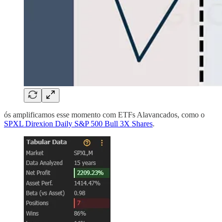
ós amplificamos esse momento com ETFs Alavancados, como o
SPXL Direxion Daily S&P 500 Bull 3X Shares
.