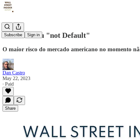
"Default" ou "not Default"
Subscribe
Sign in
O maior risco do mercado americano no momento não
Dan Castro
May 22, 2023
∙ Paid
Share