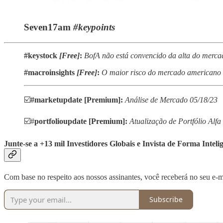
Seven17am
#keypoints
#keystock
[Free]
:
BofA não está convencido da alta do merca
#macroinsights
[Free]
:
O maior risco do mercado americano 
☑️
#marketupdate [Premium]:
Análise de Mercado 05/18/23
☑️#
portfolioupdate [Premium]:
Atualização de Portfólio Alfa
Junte-se a +13 mil Investidores Globais e Invista de Forma Inteli
Com base no respeito aos nossos assinantes, você receberá no seu e-
Subscribe