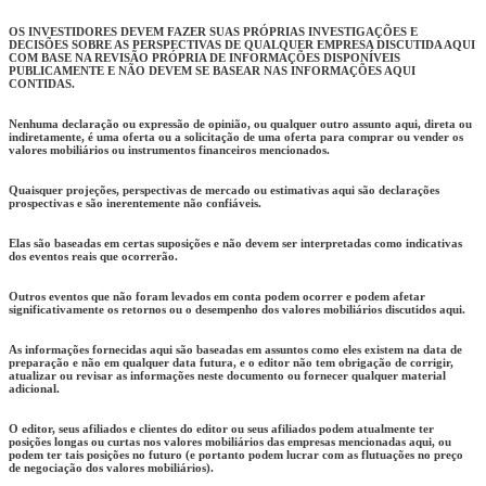
OS INVESTIDORES DEVEM FAZER SUAS PRÓPRIAS INVESTIGAÇÕES E
DECISÕES SOBRE AS PERSPECTIVAS DE QUALQUER EMPRESA DISCUTIDA AQUI
COM BASE NA REVISÃO PRÓPRIA DE INFORMAÇÕES DISPONÍVEIS
PUBLICAMENTE E NÃO DEVEM SE BASEAR NAS INFORMAÇÕES AQUI
CONTIDAS.
Nenhuma declaração ou expressão de opinião, ou qualquer outro assunto aqui, direta ou
indiretamente, é uma oferta ou a solicitação de uma oferta para comprar ou vender os
valores mobiliários ou instrumentos financeiros mencionados.
Quaisquer projeções, perspectivas de mercado ou estimativas aqui são declarações
prospectivas e são inerentemente não confiáveis.
Elas são baseadas em certas suposições e não devem ser interpretadas como indicativas
dos eventos reais que ocorrerão.
Outros eventos que não foram levados em conta podem ocorrer e podem afetar
significativamente os retornos ou o desempenho dos valores mobiliários discutidos aqui.
As informações fornecidas aqui são baseadas em assuntos como eles existem na data de
preparação e não em qualquer data futura, e o editor não tem obrigação de corrigir,
atualizar ou revisar as informações neste documento ou fornecer qualquer material
adicional.
O editor, seus afiliados e clientes do editor ou seus afiliados podem atualmente ter
posições longas ou curtas nos valores mobiliários das empresas mencionadas aqui, ou
podem ter tais posições no futuro (e portanto podem lucrar com as flutuações no preço
de negociação dos valores mobiliários).