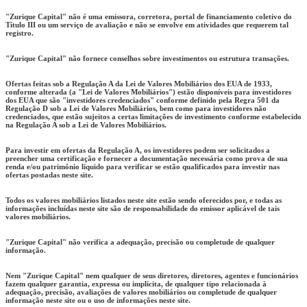
"Zurique Capital" não é uma emissora, corretora, portal de financiamento coletivo do
Título III ou um serviço de avaliação e não se envolve em atividades que requerem tal
registro.
"Zurique Capital" não fornece conselhos sobre investimentos ou estrutura transações.
Ofertas feitas sob a Regulação A da Lei de Valores Mobiliários dos EUA de 1933,
conforme alterada (a "Lei de Valores Mobiliários") estão disponíveis para investidores
dos EUA que são "investidores credenciados" conforme definido pela Regra 501 da
Regulação D sob a Lei de Valores Mobiliários, bem como para investidores não
credenciados, que estão sujeitos a certas limitações de investimento conforme estabelecido
na Regulação A sob a Lei de Valores Mobiliários.
Para investir em ofertas da Regulação A, os investidores podem ser solicitados a
preencher uma certificação e fornecer a documentação necessária como prova de sua
renda e/ou patrimônio líquido para verificar se estão qualificados para investir nas
ofertas postadas neste site.
Todos os valores mobiliários listados neste site estão sendo oferecidos por, e todas as
informações incluídas neste site são de responsabilidade do emissor aplicável de tais
valores mobiliários.
"Zurique Capital" não verifica a adequação, precisão ou completude de qualquer
informação.
Nem "Zurique Capital" nem qualquer de seus diretores, diretores, agentes e funcionários
fazem qualquer garantia, expressa ou implícita, de qualquer tipo relacionada à
adequação, precisão, avaliações de valores mobiliários ou completude de qualquer
informação neste site ou o uso de informações neste site.