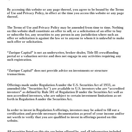
By accessing this website or any page thereof, you agree to be bound by the Terms
of Use and Privacy Policy, in effect at the time you access this website or any page
thereof.
The Terms of Use and Privacy Policy may be amended from time to time. Nothing
on this website shall constitute an offer to sell, or a solicitation of an offer to buy
or subscribe for, any securities to any person in any jurisdiction where such an
offer or solicitation is against the law or to anyone to whom it is unlawful to make
such offer or solicitation.
“Zurique Capital” is not an underwriter, broker-dealer, Title III crowdfunding
portal or a valuation service and does not engage in any activities requiring any
such registration.
“Zurique Capital” does not provide advice on investments or structure
transactions.
Offerings made under Regulation A under the U.S. Securities Act of 1933, as
amended (the "Securities Act") are available to U.S. investors who are “accredited
investors” as defined by Rule 501 of Regulation D under the Securities Act well as
non-accredited investors, who are subject to certain investment limitations as set
forth in Regulation A under the Securities Act.
In order to invest in Regulation A offerings, investors may be asked to fill out a
certification and provide necessary documentation as proof of your income and/or
net worth to verify that you are qualified to invest in offerings posted on this
website.
All securities listed on this site are being offered by, and all information included