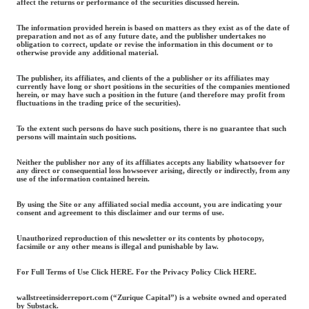
affect the returns or performance of the securities discussed herein.
The information provided herein is based on matters as they exist as of the date of
preparation and not as of any future date, and the publisher undertakes no
obligation to correct, update or revise the information in this document or to
otherwise provide any additional material.
The publisher, its affiliates, and clients of the a publisher or its affiliates may
currently have long or short positions in the securities of the companies mentioned
herein, or may have such a position in the future (and therefore may profit from
fluctuations in the trading price of the securities).
To the extent such persons do have such positions, there is no guarantee that such
persons will maintain such positions.
Neither the publisher nor any of its affiliates accepts any liability whatsoever for
any direct or consequential loss howsoever arising, directly or indirectly, from any
use of the information contained herein.
By using the Site or any affiliated social media account, you are indicating your
consent and agreement to this disclaimer and our terms of use.
Unauthorized reproduction of this newsletter or its contents by photocopy,
facsimile or any other means is illegal and punishable by law.
For Full Terms of Use Click HERE. For the Privacy Policy Click HERE.
wallstreetinsiderreport.com (“Zurique Capital”) is a website owned and operated
by Substack.