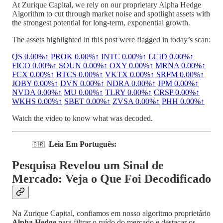
At Zurique Capital, we rely on our proprietary Alpha Hedge
Algorithm to cut through market noise and spotlight assets with
the strongest potential for long-term, exponential growth.
The assets highlighted in this post were flagged in today’s scan:
QS
0.00%↑
PROK
0.00%↑
INTC
0.00%↑
LCID
0.00%↑
FICO
0.00%↑
SOUN
0.00%↑
OXY
0.00%↑
MRNA
0.00%↑
FCX
0.00%↑
BTCS
0.00%↑
VKTX
0.00%↑
SRFM
0.00%↑
JOBY
0.00%↑
DVN
0.00%↑
NDRA
0.00%↑
JPM
0.00%↑
NVDA
0.00%↑
MU
0.00%↑
TLRY
0.00%↑
CRSP
0.00%↑
WKHS
0.00%↑
SBET
0.00%↑
ZVSA
0.00%↑
PHH
0.00%↑
Watch the video to know what was decoded.
Leia Em Português:
🇧🇷
Pesquisa Revelou um Sinal de
Mercado: Veja o Que Foi Decodificado
Na Zurique Capital, confiamos em nosso algoritmo proprietário
Alpha Hedge
para filtrar o ruído do mercado e destacar os