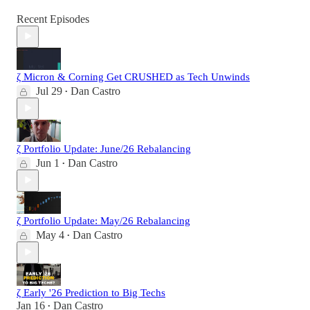
Recent Episodes
ζ Micron & Corning Get CRUSHED as Tech Unwinds
Jul 29
Dan Castro
•
ζ Portfolio Update: June/26 Rebalancing
Jun 1
Dan Castro
•
ζ Portfolio Update: May/26 Rebalancing
May 4
Dan Castro
•
ζ Early '26 Prediction to Big Techs
Jan 16
Dan Castro
•