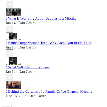
ζ What If Worrying About Bubbles Is a Mistake
Jan 14
Dan Castro
•
ζ Banks Outperformed Tech: Why Aren't You In On This?
Jan 13
Dan Castro
•
ζ What Will 2026 Look Like?
Jan 12
Dan Castro
•
ζ Behind the Curtains of a Family Office Owners’ Meeting
Dec 16, 2025
Dan Castro
•