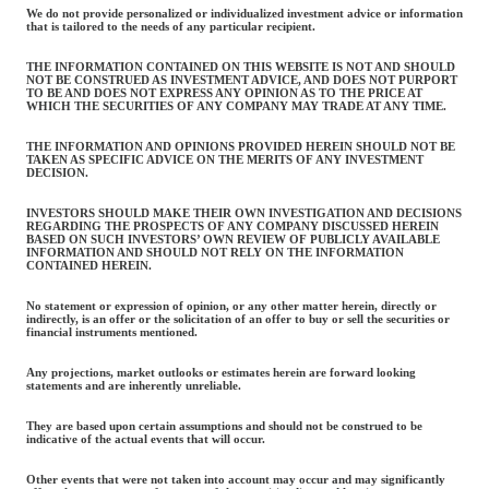
We do not provide personalized or individualized investment advice or information
that is tailored to the needs of any particular recipient.
THE INFORMATION CONTAINED ON THIS WEBSITE IS NOT AND SHOULD
NOT BE CONSTRUED AS INVESTMENT ADVICE, AND DOES NOT PURPORT
TO BE AND DOES NOT EXPRESS ANY OPINION AS TO THE PRICE AT
WHICH THE SECURITIES OF ANY COMPANY MAY TRADE AT ANY TIME.
THE INFORMATION AND OPINIONS PROVIDED HEREIN SHOULD NOT BE
TAKEN AS SPECIFIC ADVICE ON THE MERITS OF ANY INVESTMENT
DECISION.
INVESTORS SHOULD MAKE THEIR OWN INVESTIGATION AND DECISIONS
REGARDING THE PROSPECTS OF ANY COMPANY DISCUSSED HEREIN
BASED ON SUCH INVESTORS’ OWN REVIEW OF PUBLICLY AVAILABLE
INFORMATION AND SHOULD NOT RELY ON THE INFORMATION
CONTAINED HEREIN.
No statement or expression of opinion, or any other matter herein, directly or
indirectly, is an offer or the solicitation of an offer to buy or sell the securities or
financial instruments mentioned.
Any projections, market outlooks or estimates herein are forward looking
statements and are inherently unreliable.
They are based upon certain assumptions and should not be construed to be
indicative of the actual events that will occur.
Other events that were not taken into account may occur and may significantly