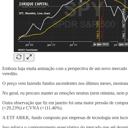
Embora haja muita animação com a perspectiva de um novo mercado de 
veredito.
O preço vem fazendo fundos ascendentes nos últimos meses, mostran
No geral, eu procuro manter as emoções neutras (nem otimista, nem p
Outra observação que fiz em janeiro foi uma maior pressão de com
(+29.23%) e CVNA (+111.46%).
A ETF ARKK, fundo composto por empresas de tecnologia sem lucro e
Isso reforça o comportamento especulativo do mercado que até dezemb