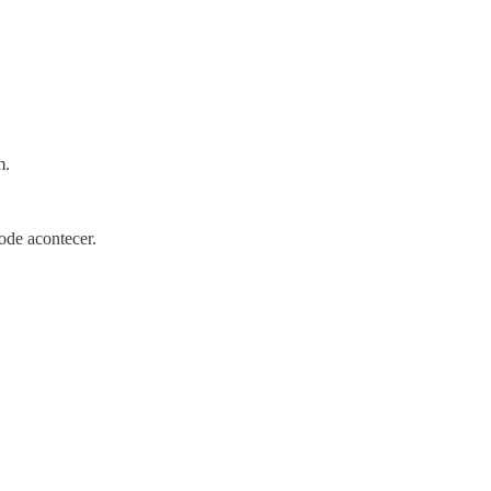
m.
ode acontecer.