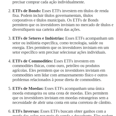
precisar comprar cada ação individualmente.
ETFs de Bonds:
Esses ETFs investem em títulos de renda
fixa. Podem incluir títulos governamentais, títulos
corporativos e títulos municipais. Os ETFs de Bonds
permitem que os investidores invistam no mercado de títulos e
diversifiquem sua carteira além das ações.
ETFs de Setores e Indústrias:
Esses ETFs acompanham um
setor ou indústria específica, como tecnologia, saúde ou
energia. Eles permitem que os investidores invistam em um
setor específico sem precisar selecionar ações individuais.
ETFs de Commodities:
Esses ETFs investem em
commodities físicas, como ouro, petróleo ou produtos
agrícolas. Eles permitem que os investidores invistam em
commodities sem lidar com armazenamento físico e outros
problemas relacionados à posse direta de commodities.
ETFs de Moedas:
Esses ETFs acompanham uma única
moeda estrangeira ou uma cesta de moedas. Eles permitem
que os investidores invistam em moedas estrangeiras sem a
necessidade de abrir uma conta em uma corretora de câmbio.
ETFs Inversas:
Esses ETFs buscam obter ganhos com a
queda das ações por meio da venda a descoberto. Eles podem