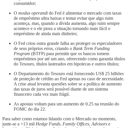
consumidor;
O
modus operandi
do Fed é alimentar o mercado com taxas
de empréstimo ultra baixas e tentar evitar que algo ruim
aconteça, mas, quando a dívida aumenta, algo ruim sempre
acontece e o ele piora a situação tornando mais fácil o
empréstimo de ainda mais dinheiro;
O Fed criou outra grande falha ao proteger os especuladores
de seus próprios erros, criando o
Bank Term Funding
Program
(BTFP) para permitir que os bancos tomem
empréstimos por até um ano, oferecendo como garantia títulos
do Tesouro, títulos lastreados em hipotecas e outros títulos;
O Departamento do Tesouro está fornecendo US$ 25 bilhões
de proteção de crédito ao Fed apenas no caso de necessidade.
A crise atual levanta questões sobre se a política de aumento
das taxas de juros será possível diante de um sistema
financeiro cada vez mais frágil.
As apostas voltam para um aumento de 0.25 na reunião do
FOMC do dia 22.
Para saber como estamos lidando com o Mercado no momento,
junte-se a +13 mil
Hedge Funds
,
Family Offices
,
Advisors
e