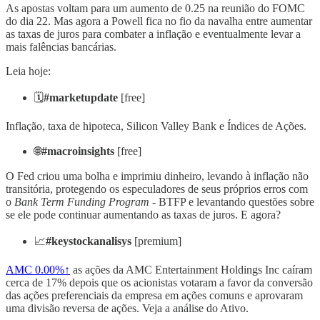
As apostas voltam para um aumento de 0.25 na reunião do FOMC
do dia 22. Mas agora a Powell fica no fio da navalha entre aumentar
as taxas de juros para combater a inflação e eventualmente levar a
mais falências bancárias.
Leia hoje:
🗓️
#marketupdate
[free]
Inflação, taxa de hipoteca, Silicon Valley Bank e Índices de Ações.
🌐
#macroinsights
[free]
O Fed criou uma bolha e imprimiu dinheiro, levando à inflação não
transitória, protegendo os especuladores de seus próprios erros com
o
Bank Term Funding Program
- BTFP e levantando questões sobre
se ele pode continuar aumentando as taxas de juros. E agora?
📈
#keystockanalisys
[premium]
AMC
0.00%↑
as ações da AMC Entertainment Holdings Inc caíram
cerca de 17% depois que os acionistas votaram a favor da conversão
das ações preferenciais da empresa em ações comuns e aprovaram
uma divisão reversa de ações. Veja a análise do Ativo.