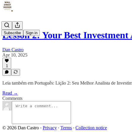
Lesson 2: Your Best Investment
Subscribe
Sign in
Dan Castro
Apr 10, 2025
1
Leia também em Português: Lição 2: Seu Melhor Analista de Investi
Read →
Comments
© 2026 Dan Castro
·
Privacy
∙
Terms
∙
Collection notice