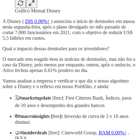
Gráfico Mensal Disney
A Disney (
DIS
0.00%↑
) anunciou o início de demissões em massa
nesta segunda-feira, após o plano divulgado no mês passado de
cortar 7.000 funcionários em 2021, com o objetivo de reduzir US$
5,5 bilhões em custos.
Qual o impacto dessas demissões para os investidores?
O mercado tem reagido bem às notícias de demissões, mas não foi o
caso da Disney, pelo menos por enquanto, ontem, após o anúncio, o
Ativo fechou apenas 0.61% positivo no dia.
Vamos analisar a empresa e verificar o que diz o nosso algoritmo
sobre a Disney e o reflexo em nosso Portfólio, e ainda:
🗓️
#marketupdate
[free]: First Citizens Bank, Índices, juros
de 10 anos e desempenho dos grandes bancos
🌐
#macroinsights [
free
]:
Inversão de curva de 2 e 10 anos
diminui
🤝
#insiderdeals
[free]: Cineworld Group,
BAM
0.00%↑
,
IKEA