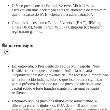
O Vice-presidente do Federal Reserve, Michael Barr,
escreveu em uma declaração antes da audiência de terça-feira
que o fracasso do SVB "cheira a má administração".
Grandes bancos, como Bank of America (BAC), JPMorgan
Chase (JPM), Wells Fargo (WFC) e Citigroup (C) também
registraram ganhos.
🌐
#macroinsights
Em entrevista, o Presidente do Fed de Minneapolis, Neel
Kashkari, alertou que a recente turbulência bancária
"
definitivamente nos aproxima
" de uma recessão. Embora não
tenha fornecido indícios sobre o que isso poderia significar
para a próxima decisão de taxa de juros, ele observou que
capital sólido e forte liquidez mantêm o sistema bancário
resiliente.
Enquanto isso, os juros dos títulos estão aumentando, a
diferença entre os títulos dos EUA de 2 e 10 anos - que
passou pela maior inversão desde 1981 - caiu pela metade 0.9