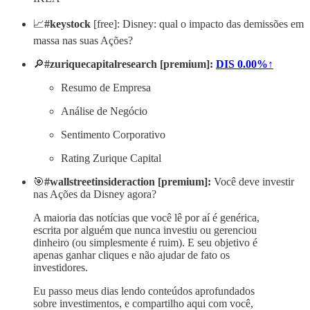
📈
#keystock
[free]: Disney: qual o impacto das demissões em
massa nas suas Ações?
🔎
#zuriquecapitalresearch [premium]:
DIS
0.00%↑
Resumo de Empresa
Análise de Negócio
Sentimento Corporativo
Rating Zurique Capital
🎯
#wallstreetinsideraction [premium]:
Você deve investir
nas Ações da Disney agora?
A maioria das notícias que você lê por aí é genérica,
escrita por alguém que nunca investiu ou gerenciou
dinheiro (ou simplesmente é ruim). E seu objetivo é
apenas ganhar cliques e não ajudar de fato os
investidores.
Eu passo meus dias lendo conteúdos aprofundados
sobre investimentos, e compartilho aqui com você,