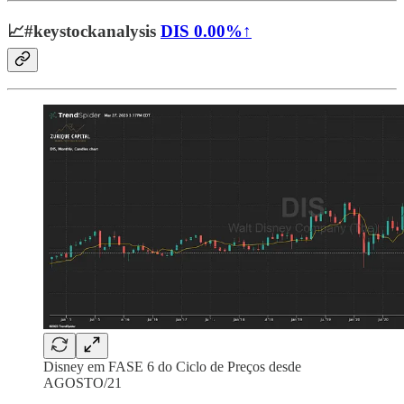
📈
#keystockanalysis
DIS
0.00%↑
Disney em FASE 6 do Ciclo de Preços desde
AGOSTO/21